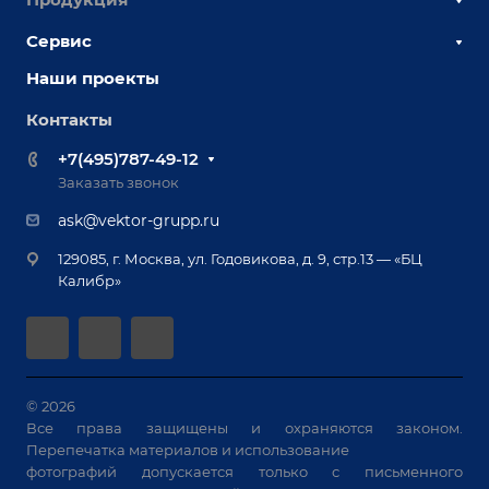
Наши сотрудники
Сервис
Сборочно-сварочные столы
Наши партнеры
Оснастка для сварочных столов
Наши проекты
Сервисное обслуживание
Отзывы
Роботизация
Обучение
Контакты
Выставки и мероприятия
Ручная лазерная сварка и очистка
Доставка
Вопрос ответ
+7(495)787-49-12
Оборудование для приварки крепежа
Лизинг
Реквизиты
Заказать звонок
Приварной крепеж
Демонстрация оборудования
Документы
ask@vektor-grupp.ru
Специализированные решения для сварки
Монтаж
Вакансии
крупногабаритных изделий
129085, г. Москва, ул. Годовикова, д. 9, стр.13 — «БЦ
Гарантия
Позиционеры и вращатели
Калибр»
Аудит производства на предмет возможности
Сварочные аппараты
автоматизации
Вакуумные траверсы
Зачистные станки
Машины контактной сварки
© 2026
Все права защищены и охраняются законом.
Универсальные зажимы
Перепечатка материалов и использование
Системы аспирации
фотографий допускается только с письменного