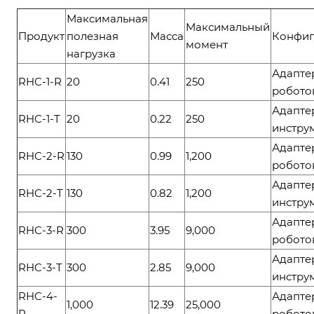
Максимальная
Максимальный
Продукт
полезная
Масса
Конфиг
момент
нагрузка
Адапте
RHC-1-R
20
0.41
250
робото
Адапте
RHC-1-T
20
0.22
250
инстру
Адапте
RHC-2-R
130
0.99
1,200
робото
Адапте
RHC-2-T
130
0.82
1,200
инстру
Адапте
RHC-3-R
300
3.95
9,000
робото
Адапте
RHC-3-T
300
2.85
9,000
инстру
RHC-4-
Адапте
1,000
12.39
25,000
R
робото