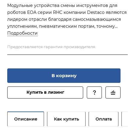
Модульные устройства смены инструментов для
роботов EOA серии RHC компании Destaco являются
лидером отрасли благодаря самосмазывающимся
уплотнениям, пневматическим портам, точному
позиционированию конусов и отказоустойчивой
Подробности
работе. Доступен широкий спектр утилит для
быстрого отключения, ввода / вывода, подачи
Предоставляется гарантия производителя.
воздуха, воды, сварочного тока, сервопривода,
вакуумных линий. Эти модели имеют простой
фиксирующий механизм, высокое соотношение веса
и полезной нагрузки, применяемое в
В корзину
промышленности, и жесткое анодирование для
улучшения износа в течение длительного периода.
Купить в лизинг
Описание
Как купить
Оплата
До