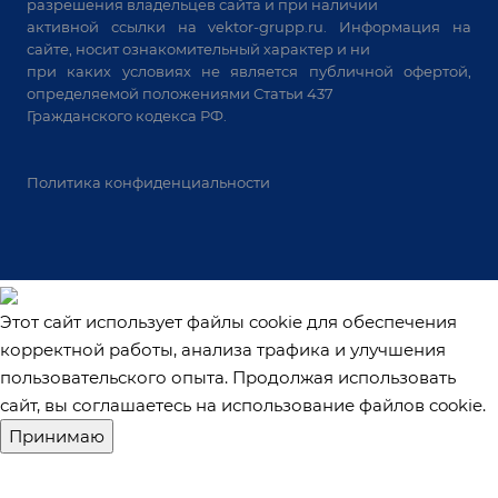
Станки лазерной резки
разрешения владельцев сайта и при наличии
активной ссылки на
vektor-grupp.ru
. Информация на
Решения для учебных заведений
сайте, носит ознакомительный характер и ни
при каких условиях не является публичной офертой,
определяемой положениями Статьи 437
Гражданского кодекса РФ.
Политика конфиденциальности
Этот сайт использует файлы cookie для обеспечения
корректной работы, анализа трафика и улучшения
пользовательского опыта. Продолжая использовать
сайт, вы соглашаетесь на использование файлов cookie.
Принимаю