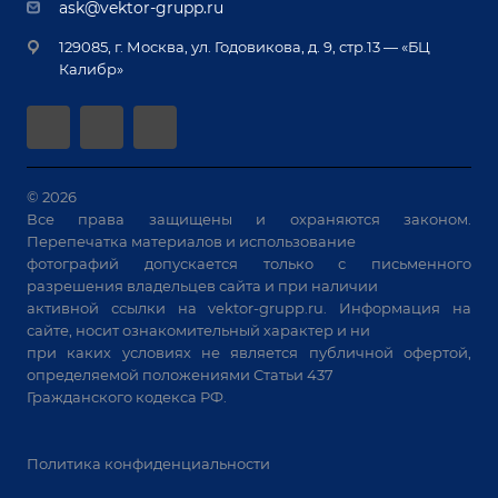
Документы
ask@vektor-grupp.ru
Специализированные решения для сварки
Монтаж
Вакансии
крупногабаритных изделий
129085, г. Москва, ул. Годовикова, д. 9, стр.13 — «БЦ
Гарантия
Позиционеры и вращатели
Калибр»
Аудит производства на предмет возможности
Сварочные аппараты
автоматизации
Вакуумные траверсы
Зачистные станки
Машины контактной сварки
© 2026
Все права защищены и охраняются законом.
Универсальные зажимы
Перепечатка материалов и использование
Системы аспирации
фотографий допускается только с письменного
Станки лазерной резки
разрешения владельцев сайта и при наличии
активной ссылки на
vektor-grupp.ru
. Информация на
Решения для учебных заведений
сайте, носит ознакомительный характер и ни
при каких условиях не является публичной офертой,
определяемой положениями Статьи 437
Гражданского кодекса РФ.
Политика конфиденциальности