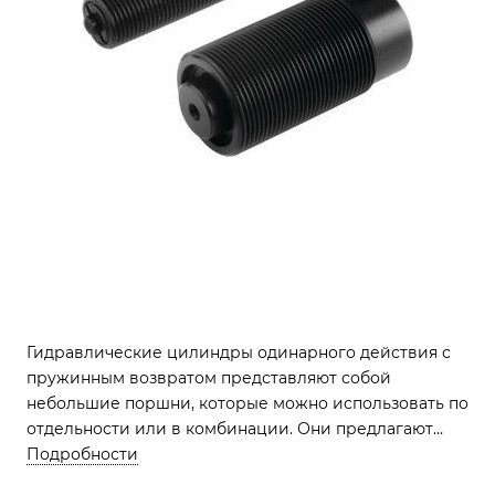
Гидравлические цилиндры одинарного действия с
пружинным возвратом представляют собой
небольшие поршни, которые можно использовать по
отдельности или в комбинации. Они предлагают
огромную силу в небольшом, легко
Подробности
устанавливаемом корпусе, который можно