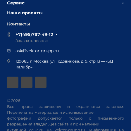
Сервис
Сборочно-сварочные столы
Наши партнеры
Оснастка для сварочных столов
Наши проекты
Сервисное обслуживание
Отзывы
Роботизация
Обучение
Контакты
Выставки и мероприятия
Ручная лазерная сварка и очистка
Доставка
Вопрос ответ
+7(495)787-49-12
Оборудование для приварки крепежа
Лизинг
Реквизиты
Заказать звонок
Приварной крепеж
Демонстрация оборудования
Документы
ask@vektor-grupp.ru
Специализированные решения для сварки
Монтаж
Вакансии
крупногабаритных изделий
129085, г. Москва, ул. Годовикова, д. 9, стр.13 — «БЦ
Гарантия
Позиционеры и вращатели
Калибр»
Аудит производства на предмет возможности
Сварочные аппараты
автоматизации
Вакуумные траверсы
Зачистные станки
Машины контактной сварки
© 2026
Все права защищены и охраняются законом.
Универсальные зажимы
Перепечатка материалов и использование
Системы аспирации
фотографий допускается только с письменного
Станки лазерной резки
разрешения владельцев сайта и при наличии
активной ссылки на
vektor-grupp.ru
. Информация на