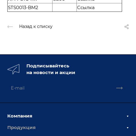
STS0013-BM2
Ссылка
Назад к списку
Подписывайтесь
на новости и акции
Компания
Продукция
О компании
Наши сотрудники