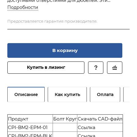
доступными отверстиями для дюбелей. Эти
крепления разработаны для концевых эффекторов
Подробности
при транспортировке материалов.
Предоставляется гарантия производителя.
В корзину
Купить в лизинг
Описание
Как купить
Оплата
До
Продукт
Болт Круг
Скачать CAD-файл
CPI-BM2-EPM-01
Ссылка
CPI-BM2-EPM-BLK
Ссылка