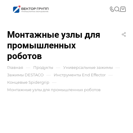
Монтажные узлы для
промышленных
роботов
—
—
—
Главная
Продукты
Универсальные зажимы
—
—
Зажимы DESTACO
Инструменты End Effector
—
Концевые Spidergrip
Монтажные узлы для промышленных роботов