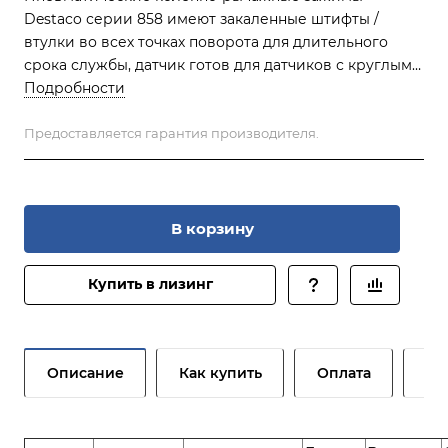
Destaco серии 858 имеют закаленные штифты /
втулки во всех точках поворота для длительного
срока службы, датчик готов для датчиков с круглым
или Т-образным пазом, а также имеет большой
Подробности
зажимной рычаг, который можно легко
модифицировать в соответствии с вашим
Предоставляется гарантия производителя.
применением. Обычно эти зажимы используются для
сборки и сварки.
В корзину
Купить в лизинг
Описание
Как купить
Оплата
До