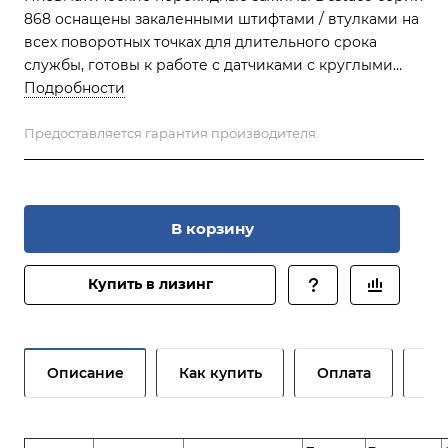
868 оснащены закаленными штифтами / втулками на
всех поворотных точках для длительного срока
службы, готовы к работе с датчиками с круглыми
или Т-образными пазами и имеют большой
Подробности
зажимной рычаг, который можно легко
модифицировать в соответствии с вашим
Предоставляется гарантия производителя.
применением. Обычно эти зажимы используются для
сборки и сварки.
В корзину
Купить в лизинг
Описание
Как купить
Оплата
До