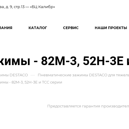
ва, д. 9, стр.13 — «БЦ Калибр»
ПАНИЯ
КАТАЛОГ
СЕРВИС
НАШИ ПРОЕКТЫ
имы - 82M-3, 52H-3E 
—
жимы DESTACO
Пневматические зажимы DESTACO для тяжелы
мы - 82M-3, 52H-3E и TCC серии
Предоставляется гарантия производител