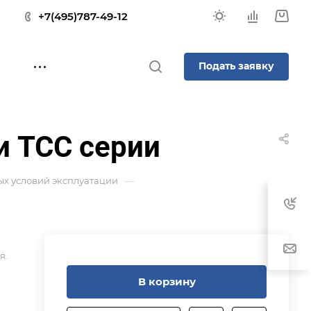
+7(495)787-49-12
Подать заявку
и TCC серии
—
х условий эксплуатации
я.
В корзину