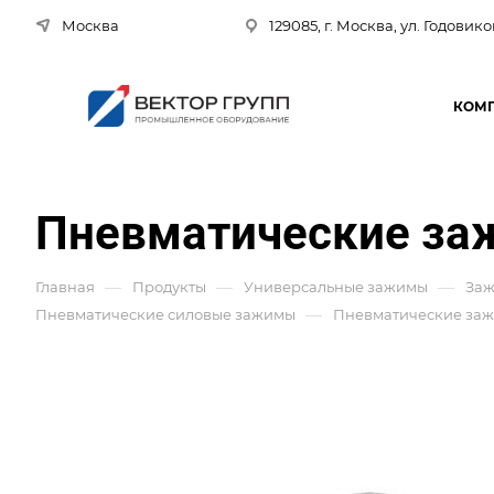
Москва
129085, г. Москва, ул. Годовико
КОМ
Пневматические заж
—
—
—
Главная
Продукты
Универсальные зажимы
За
—
Пневматические силовые зажимы
Пневматические зажи