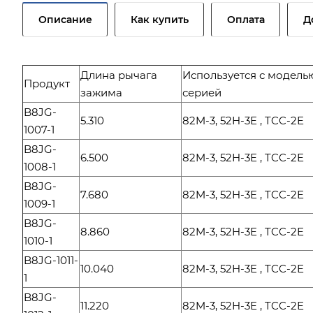
Описание
Как купить
Оплата
Д
Длина рычага
Используется с моделью
Продукт
зажима
серией
B8JG-
5.310
82M-3, 52H-3E , TCC-2E
1007-1
B8JG-
6.500
82M-3, 52H-3E , TCC-2E
1008-1
B8JG-
7.680
82M-3, 52H-3E , TCC-2E
1009-1
B8JG-
8.860
82M-3, 52H-3E , TCC-2E
1010-1
B8JG-1011-
10.040
82M-3, 52H-3E , TCC-2E
1
B8JG-
11.220
82M-3, 52H-3E , TCC-2E