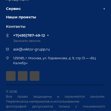
Наши сотрудники
Сервис
Сборочно-сварочные столы
Наши партнеры
Оснастка для сварочных столов
Наши проекты
Сервисное обслуживание
Отзывы
Роботизация
Обучение
Контакты
Выставки и мероприятия
Ручная лазерная сварка и очистка
Доставка
Вопрос ответ
+7(495)787-49-12
Оборудование для приварки крепежа
Лизинг
Реквизиты
Заказать звонок
Приварной крепеж
Демонстрация оборудования
Документы
ask@vektor-grupp.ru
Специализированные решения для сварки
Монтаж
Вакансии
крупногабаритных изделий
129085, г. Москва, ул. Годовикова, д. 9, стр.13 — «БЦ
Гарантия
Позиционеры и вращатели
Калибр»
Аудит производства на предмет возможности
Сварочные аппараты
автоматизации
Вакуумные траверсы
Зачистные станки
Машины контактной сварки
© 2026
Все права защищены и охраняются законом.
Универсальные зажимы
Перепечатка материалов и использование
Системы аспирации
фотографий допускается только с письменного
Станки лазерной резки