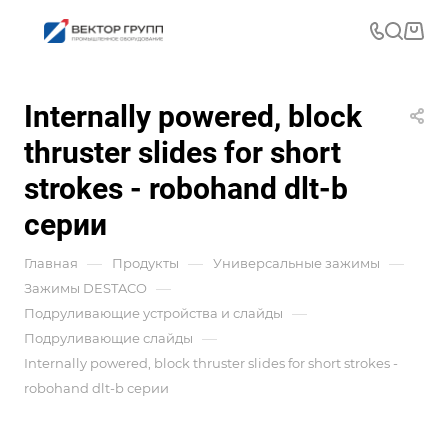
Internally powered, block
thruster slides for short
strokes - robohand dlt-b
серии
—
—
—
Главная
Продукты
Универсальные зажимы
—
Зажимы DESTACO
—
Подруливающие устройства и слайды
—
Подруливающие слайды
Internally powered, block thruster slides for short strokes -
robohand dlt-b серии