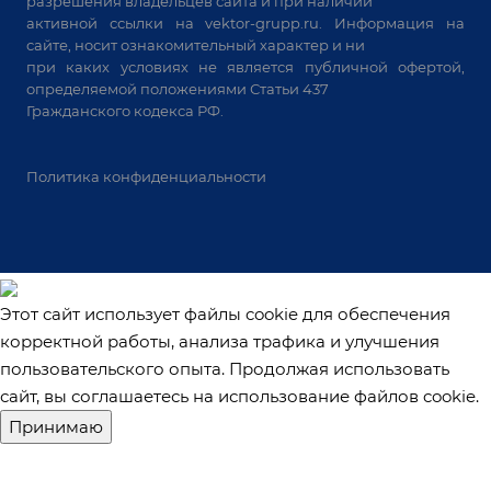
разрешения владельцев сайта и при наличии
активной ссылки на
vektor-grupp.ru
. Информация на
Решения для учебных заведений
сайте, носит ознакомительный характер и ни
при каких условиях не является публичной офертой,
определяемой положениями Статьи 437
Гражданского кодекса РФ.
Политика конфиденциальности
Этот сайт использует файлы cookie для обеспечения
корректной работы, анализа трафика и улучшения
пользовательского опыта. Продолжая использовать
сайт, вы соглашаетесь на использование файлов cookie.
Принимаю