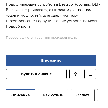
Подруливающие устройства Destaco Robohand DLT-
B легко настраиваются, с широким диапазоном
ходов и мощностей. Благодаря монтажу
DirectConnect ™ подруливающие устройства можно
комбинировать с Базовыми направляющими и
Подробности
захватами для получения индивидуального решения
для захвата и установки. Это блочное
Предоставляется гарантия производителя.
подруливающее устройство с внутренним приводом
используется для коротких ходов в ограниченном
пространстве и может использоваться с
дополнительным монтажным фланцем. Эти модели
В корзину
имеют встроенный ремонтируемый цилиндр,
легкую конструкцию и могут использоваться как
Купить в лизинг
подъемный стол.
Описание
Как купить
Оплата
До