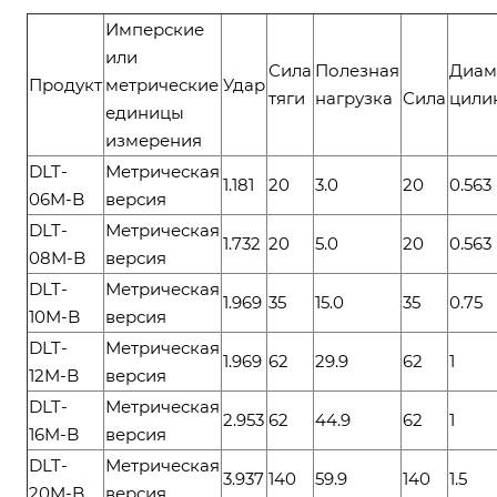
Имперские
или
Сила
Полезная
Диам
Продукт
метрические
Удар
тяги
нагрузка
Сила
цили
единицы
измерения
DLT-
Метрическая
1.181
20
3.0
20
0.563
06M-B
версия
DLT-
Метрическая
1.732
20
5.0
20
0.563
08M-B
версия
DLT-
Метрическая
1.969
35
15.0
35
0.75
10M-B
версия
DLT-
Метрическая
1.969
62
29.9
62
1
12M-B
версия
DLT-
Метрическая
2.953
62
44.9
62
1
16M-B
версия
DLT-
Метрическая
3.937
140
59.9
140
1.5
20M-B
версия