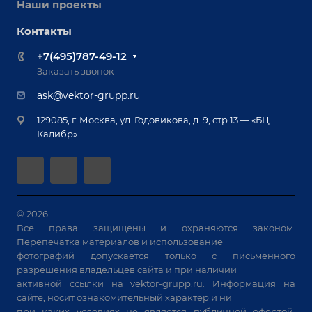
Оснастка для сварочных столов
Наши проекты
Сервисное обслуживание
Отзывы
Роботизация
Обучение
Контакты
Выставки и мероприятия
Ручная лазерная сварка и очистка
Доставка
Вопрос ответ
+7(495)787-49-12
Оборудование для приварки крепежа
Лизинг
Реквизиты
Заказать звонок
Приварной крепеж
Демонстрация оборудования
Документы
ask@vektor-grupp.ru
Специализированные решения для сварки
Монтаж
Вакансии
крупногабаритных изделий
129085, г. Москва, ул. Годовикова, д. 9, стр.13 — «БЦ
Гарантия
Позиционеры и вращатели
Калибр»
Аудит производства на предмет возможности
Сварочные аппараты
автоматизации
Вакуумные траверсы
Зачистные станки
Машины контактной сварки
© 2026
Все права защищены и охраняются законом.
Универсальные зажимы
Перепечатка материалов и использование
Системы аспирации
фотографий допускается только с письменного
Станки лазерной резки
разрешения владельцев сайта и при наличии
активной ссылки на
vektor-grupp.ru
. Информация на
Решения для учебных заведений
сайте, носит ознакомительный характер и ни
при каких условиях не является публичной офертой,