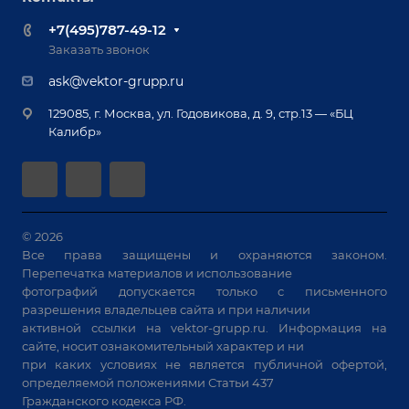
Ручная лазерная сварка и очистка
Доставка
Вопрос ответ
+7(495)787-49-12
Оборудование для приварки крепежа
Лизинг
Реквизиты
Заказать звонок
Приварной крепеж
Демонстрация оборудования
Документы
ask@vektor-grupp.ru
Специализированные решения для сварки
Монтаж
Вакансии
крупногабаритных изделий
129085, г. Москва, ул. Годовикова, д. 9, стр.13 — «БЦ
Гарантия
Позиционеры и вращатели
Калибр»
Аудит производства на предмет возможности
Сварочные аппараты
автоматизации
Вакуумные траверсы
Зачистные станки
Машины контактной сварки
© 2026
Все права защищены и охраняются законом.
Универсальные зажимы
Перепечатка материалов и использование
Системы аспирации
фотографий допускается только с письменного
Станки лазерной резки
разрешения владельцев сайта и при наличии
активной ссылки на
vektor-grupp.ru
. Информация на
Решения для учебных заведений
сайте, носит ознакомительный характер и ни
при каких условиях не является публичной офертой,
определяемой положениями Статьи 437
Гражданского кодекса РФ.