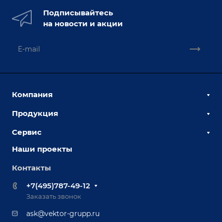
Подписывайтесь
на новости и акции
Компания
Продукция
О компании
Наши сотрудники
Сервис
Сборочно-сварочные столы
Наши партнеры
Оснастка для сварочных столов
Наши проекты
Сервисное обслуживание
Отзывы
Роботизация
Обучение
Контакты
Выставки и мероприятия
Ручная лазерная сварка и очистка
Доставка
Вопрос ответ
+7(495)787-49-12
Оборудование для приварки крепежа
Лизинг
Реквизиты
Заказать звонок
Приварной крепеж
Демонстрация оборудования
Документы
ask@vektor-grupp.ru
Специализированные решения для сварки
Монтаж