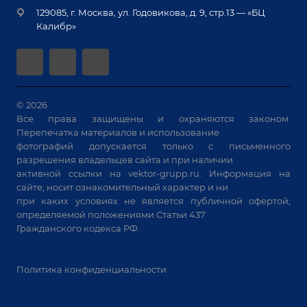
Вакансии
крупногабаритных изделий
129085, г. Москва, ул. Годовикова, д. 9, стр.13 — «БЦ
Гарантия
Позиционеры и вращатели
Калибр»
Аудит производства на предмет возможности
Сварочные аппараты
автоматизации
Вакуумные траверсы
Зачистные станки
Машины контактной сварки
© 2026
Все права защищены и охраняются законом.
Универсальные зажимы
Перепечатка материалов и использование
Системы аспирации
фотографий допускается только с письменного
Станки лазерной резки
разрешения владельцев сайта и при наличии
активной ссылки на
vektor-grupp.ru
. Информация на
Решения для учебных заведений
сайте, носит ознакомительный характер и ни
при каких условиях не является публичной офертой,
определяемой положениями Статьи 437
Гражданского кодекса РФ.
Политика конфиденциальности