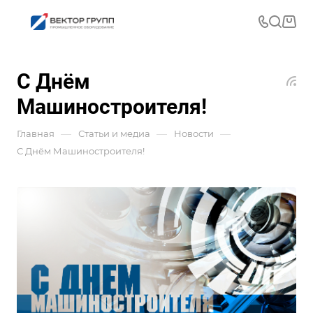
С Днём
Машиностроителя!
—
—
—
Главная
Статьи и медиа
Новости
С Днём Машиностроителя!