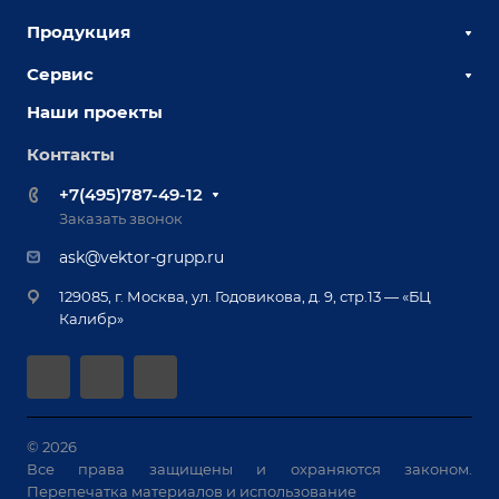
Продукция
О компании
Наши сотрудники
Сервис
Сборочно-сварочные столы
Наши партнеры
Оснастка для сварочных столов
Наши проекты
Сервисное обслуживание
Отзывы
Роботизация
Обучение
Контакты
Выставки и мероприятия
Ручная лазерная сварка и очистка
Доставка
Вопрос ответ
+7(495)787-49-12
Оборудование для приварки крепежа
Лизинг
Реквизиты
Заказать звонок
Приварной крепеж
Демонстрация оборудования
Документы
ask@vektor-grupp.ru
Специализированные решения для сварки
Монтаж
Вакансии
крупногабаритных изделий
129085, г. Москва, ул. Годовикова, д. 9, стр.13 — «БЦ
Гарантия
Позиционеры и вращатели
Калибр»
Аудит производства на предмет возможности
Сварочные аппараты
автоматизации
Вакуумные траверсы
Зачистные станки
Машины контактной сварки
© 2026
Все права защищены и охраняются законом.
Универсальные зажимы
Перепечатка материалов и использование