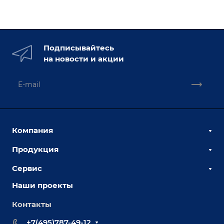
Подписывайтесь
на новости и акции
Компания
Продукция
О компании
Наши сотрудники
Сервис
Сборочно-сварочные столы
Наши партнеры
Оснастка для сварочных столов
Наши проекты
Сервисное обслуживание
Отзывы
Роботизация
Обучение
Контакты
Выставки и мероприятия
Ручная лазерная сварка и очистка
Доставка
Вопрос ответ
+7(495)787-49-12