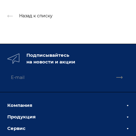
Назад к списку
Подписывайтесь
на новости и акции
Компания
Продукция
О компании
Наши сотрудники
Сервис
Сборочно-сварочные столы
Наши партнеры