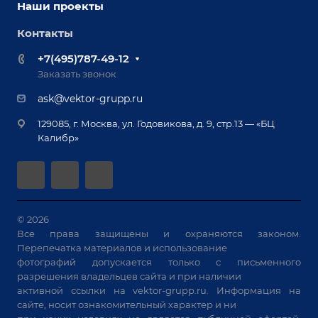
Оснастка для сварочных столов
Наши проекты
Сервисное обслуживание
Отзывы
Роботизация
Обучение
Контакты
Выставки и мероприятия
Ручная лазерная сварка и очистка
Доставка
Вопрос ответ
+7(495)787-49-12
Оборудование для приварки крепежа
Лизинг
Реквизиты
Заказать звонок
Приварной крепеж
Демонстрация оборудования
Документы
ask@vektor-grupp.ru
Специализированные решения для сварки
Монтаж
Вакансии
крупногабаритных изделий
129085, г. Москва, ул. Годовикова, д. 9, стр.13 — «БЦ
Гарантия
Позиционеры и вращатели
Калибр»
Аудит производства на предмет возможности
Сварочные аппараты
автоматизации
Вакуумные траверсы
Зачистные станки
Машины контактной сварки
© 2026
Все права защищены и охраняются законом.
Универсальные зажимы
Перепечатка материалов и использование
Системы аспирации
фотографий допускается только с письменного
Станки лазерной резки
разрешения владельцев сайта и при наличии
активной ссылки на
vektor-grupp.ru
. Информация на
Решения для учебных заведений
сайте, носит ознакомительный характер и ни