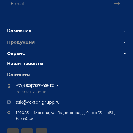
Компания
Продукция
О компании
Наши сотрудники
Сервис
Сборочно-сварочные столы
Наши партнеры
Оснастка для сварочных столов
Наши проекты
Сервисное обслуживание
Отзывы
Роботизация
Обучение
Контакты
Выставки и мероприятия
Ручная лазерная сварка и очистка
Доставка
Вопрос ответ
+7(495)787-49-12
Оборудование для приварки крепежа
Лизинг
Реквизиты
Заказать звонок
Приварной крепеж
Демонстрация оборудования
Документы
ask@vektor-grupp.ru
Специализированные решения для сварки
Монтаж
Вакансии
крупногабаритных изделий
129085, г. Москва, ул. Годовикова, д. 9, стр.13 — «БЦ
Гарантия
Позиционеры и вращатели
Калибр»
Аудит производства на предмет возможности
Сварочные аппараты
автоматизации