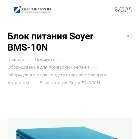
Блок питания Soyer
BMS-10N
—
—
Главная
Продукты
—
Оборудование для приварки крепежа
—
Оборудование для конденсаторной приварки
—
Аппараты
Блок питания Soyer BMS-10N