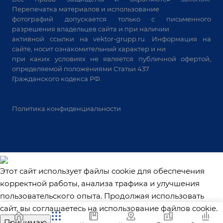
Перепечатка материалов и использование
Системы аспирации
фотографий допускается только с письменного
Станки лазерной резки
разрешения владельцев сайта и при наличии
активной ссылки на
vektor-grupp.ru
. Информация на
Решения для учебных заведений
сайте, носит ознакомительный характер и ни
при каких условиях не является публичной офертой,
определяемой положениями Статьи 437
Гражданского кодекса РФ.
Политика конфиденциальности
Этот сайт использует файлы cookie для обеспечения
корректной работы, анализа трафика и улучшения
пользовательского опыта. Продолжая использовать
сайт, вы соглашаетесь на использование файлов cookie.
Принимаю