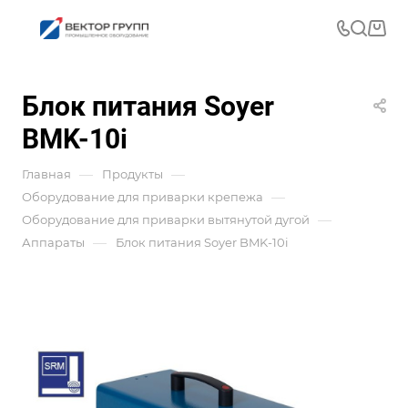
Блок питания Soyer
BMK-10i
—
—
Главная
Продукты
—
Оборудование для приварки крепежа
—
Оборудование для приварки вытянутой дугой
—
Аппараты
Блок питания Soyer BMK-10i