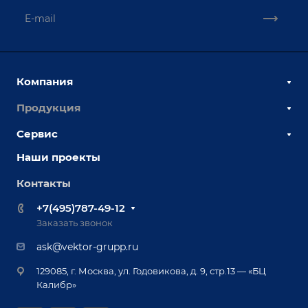
Компания
Продукция
О компании
Наши сотрудники
Сервис
Сборочно-сварочные столы
Наши партнеры
Оснастка для сварочных столов
Наши проекты
Сервисное обслуживание
Отзывы
Роботизация
Обучение
Контакты
Выставки и мероприятия
Ручная лазерная сварка и очистка
Доставка
Вопрос ответ
+7(495)787-49-12
Оборудование для приварки крепежа
Лизинг
Реквизиты
Заказать звонок
Приварной крепеж
Демонстрация оборудования
Документы
ask@vektor-grupp.ru
Специализированные решения для сварки
Монтаж
Вакансии
крупногабаритных изделий
129085, г. Москва, ул. Годовикова, д. 9, стр.13 — «БЦ
Гарантия
Позиционеры и вращатели
Калибр»
Аудит производства на предмет возможности
Сварочные аппараты