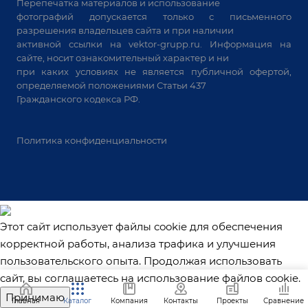
Перепечатка материалов и использование
Системы аспирации
фотографий допускается только с письменного
Станки лазерной резки
разрешения владельцев сайта и при наличии
активной ссылки на
vektor-grupp.ru
. Информация на
Решения для учебных заведений
сайте, носит ознакомительный характер и ни
при каких условиях не является публичной офертой,
определяемой положениями Статьи 437
Гражданского кодекса РФ.
Политика конфиденциальности
Этот сайт использует файлы cookie для обеспечения
корректной работы, анализа трафика и улучшения
пользовательского опыта. Продолжая использовать
сайт, вы соглашаетесь на использование файлов cookie.
Принимаю
Главная
Каталог
Компания
Контакты
Проекты
Сравнение