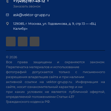
+7(495)787-49-12
Оборудование для приварки крепежа
Лизинг
Реквизиты
Заказать звонок
Приварной крепеж
Демонстрация оборудования
Документы
ask@vektor-grupp.ru
Специализированные решения для сварки
Монтаж
Вакансии
крупногабаритных изделий
129085, г. Москва, ул. Годовикова, д. 9, стр.13 — «БЦ
Гарантия
Позиционеры и вращатели
Калибр»
Аудит производства на предмет возможности
Сварочные аппараты
автоматизации
Вакуумные траверсы
Зачистные станки
Машины контактной сварки
© 2026
Все права защищены и охраняются законом.
Универсальные зажимы
Перепечатка материалов и использование
Системы аспирации
фотографий допускается только с письменного
Станки лазерной резки
разрешения владельцев сайта и при наличии
активной ссылки на
vektor-grupp.ru
. Информация на
Решения для учебных заведений
сайте, носит ознакомительный характер и ни
при каких условиях не является публичной офертой,
определяемой положениями Статьи 437
Гражданского кодекса РФ.