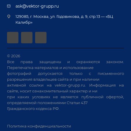
Демонстрация оборудования
Документы
ask@vektor-grupp.ru
Специализированные решения для сварки
Монтаж
Вакансии
крупногабаритных изделий
129085, г. Москва, ул. Годовикова, д. 9, стр.13 — «БЦ
Гарантия
Позиционеры и вращатели
Калибр»
Аудит производства на предмет возможности
Сварочные аппараты
автоматизации
Вакуумные траверсы
Зачистные станки
Машины контактной сварки
© 2026
Все права защищены и охраняются законом.
Универсальные зажимы
Перепечатка материалов и использование
Системы аспирации
фотографий допускается только с письменного
Станки лазерной резки
разрешения владельцев сайта и при наличии
активной ссылки на
vektor-grupp.ru
. Информация на
Решения для учебных заведений
сайте, носит ознакомительный характер и ни
при каких условиях не является публичной офертой,
определяемой положениями Статьи 437
Гражданского кодекса РФ.
Политика конфиденциальности