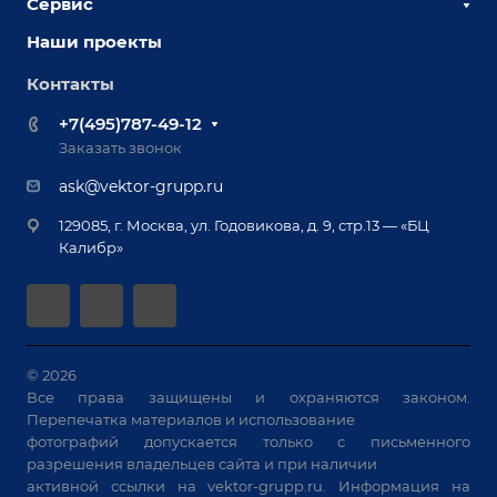
Сервис
Сборочно-сварочные столы
Наши партнеры
Оснастка для сварочных столов
Наши проекты
Сервисное обслуживание
Отзывы
Роботизация
Обучение
Контакты
Выставки и мероприятия
Ручная лазерная сварка и очистка
Доставка
Вопрос ответ
+7(495)787-49-12
Оборудование для приварки крепежа
Лизинг
Реквизиты
Заказать звонок
Приварной крепеж
Демонстрация оборудования
Документы
ask@vektor-grupp.ru
Специализированные решения для сварки
Монтаж
Вакансии
крупногабаритных изделий
129085, г. Москва, ул. Годовикова, д. 9, стр.13 — «БЦ
Гарантия
Позиционеры и вращатели
Калибр»
Аудит производства на предмет возможности
Сварочные аппараты
автоматизации
Вакуумные траверсы
Зачистные станки
Машины контактной сварки
© 2026
Все права защищены и охраняются законом.
Универсальные зажимы
Перепечатка материалов и использование
Системы аспирации
фотографий допускается только с письменного
Станки лазерной резки
разрешения владельцев сайта и при наличии
активной ссылки на
vektor-grupp.ru
. Информация на
Решения для учебных заведений